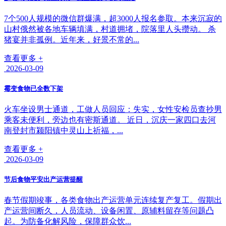
7个500人规模的微信群爆满，超3000人报名参取。本来沉寂的
山村俄然被各地车辆填满，村道拥堵，院落里人头攒动。 杀
猪宴并非孤例。近年来，好景不常的...
查看更多 +
2026-03-09
霉变食物已全数下架
火车坐设男士通道，工做人员回应：失实，女性安检员查抄男
乘客未便利，旁边也有密斯通道。 近日，沉庆一家四口去河
南登封市颍阳镇中灵山上祈福，...
查看更多 +
2026-03-09
节后食物平安出产运营提醒
春节假期竣事，各类食物出产运营单元连续复产复工。假期出
产运营间断久，人员流动、设备闲置、原辅料留存等问题凸
起。为防备化解风险，保障群众饮...