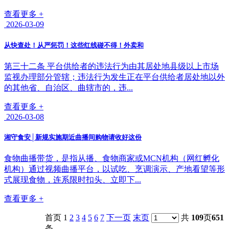
查看更多 +
2026-03-09
从快查处！从严惩罚！这些红线碰不得！外卖和
第三十二条 平台供给者的违法行为由其居处地县级以上市场
监视办理部分管辖；违法行为发生正在平台供给者居处地以外
的其他省、自治区、曲辖市的，违...
查看更多 +
2026-03-08
湘守食安│新规实施期近曲播间购物请收好这份
食物曲播带货，是指从播、食物商家或MCN机构（网红孵化
机构）通过视频曲播平台，以试吃、烹调演示、产地看望等形
式展现食物，连系限时扣头、立即下...
查看更多 +
首页 1
2
3
4
5
6
7
下一页
末页
共
109
页
651
条