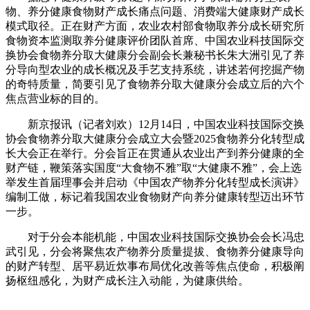
物、养分健康食物财产成长痛点问题、消费端大健康财产成长
模式取径。正在财产方面，农业农村部食物取养分成长研究所
食物资本监测取养分健康评价团队首席、中国农业科技国际交
换协会食物养分取大健康分会副会长兼秘书长朱大洲引见了养
分导向型农业的成长概况及手艺支持系统，讲述若何挖掘产物
的奇特质量，简要引见了食物养分取大健康分会成立后的六个
焦点营业标的目的。
新京报讯（记者刘欢）12月14日，中国农业科技国际交换
协会食物养分取大健康分会成立大会暨2025食物养分化转型成
长大会正在举行。分会旨正在贯通从农业出产到养分健康的全
财产链，鞭策落实国度“大食物不雅”取“大健康不雅”，会上选
举发生首届理事会并启动《中国农产物养分化转型成长演讲》
编制工做，标记着我国农业食物财产向养分健康转型迈出环节
一步。
对于分会本能机能，中国农业科技国际交换协会会长冯忠
武引见，分会将聚焦农产物养分质量提拔、食物养分健康导向
的财产转型、居平易近炊事布局优化改善等焦点使命，积极阐
扬枢纽感化，为财产成长注入动能，为健康供给。