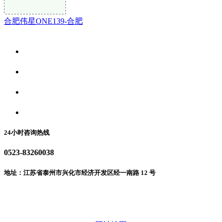
合肥伟星ONE139-合肥
关于我们
食品安全资讯
食品安全动态
联系我们
24小时咨询热线
0523-83260038
地址：江苏省泰州市兴化市经济开发区经一南路 12 号
微信二维码