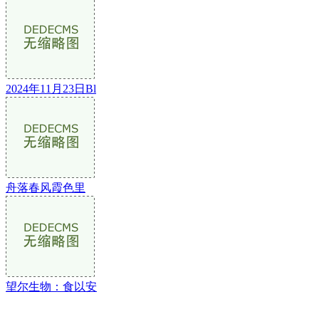
2024年11月23日Bl
舟落春风霞色里
望尔生物：食以安