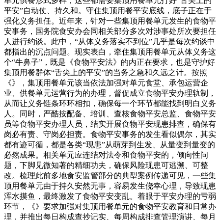
单元供餐形式多样，这些都需要集顶用餐单元打好“舌尖上的
平安”自动仗、持久和。守住集顶用餐平安底线，底子正在于
强化义务担任。近年来，针对一些集顶用餐单元发生的食物平
安事务，国务院食安办会同相关部分多次对涉事处所次要担任
人进行约谈。此中，“从体义务落实不到位”几乎是每次约谈中
都指出的沉点问题。现实表白，牵住集顶用餐单元从体义务这
个“牛鼻子”，既是《食物平安法》的内正在要求，也是守护好
集顶用餐群体“舌尖上的平安”的当务之急和久远之计。按照
《》，集顶用餐单元该当依法加强对单元食堂、承包运营企
业、供餐单元运营行为的办理，督促成立食物平安办理轨制，
从而让义务链条环环相扣，确保每一个环节都能找到明白义务
人。同时，严酷按配备、培训、查核食物平安总监、食物平安
员等食物平安办理人员，结实开展食物平安现患排查，确保有
岗必有责、守岗必担责。食物平安事务的发生看似偶尔，其实
都有迹可循，都是各类“现患”从萌芽到生发、从量变到量变的
必然成果。相关单元应连结对法令和食物平安的，倾向性问
题，下脚见微知著的精细功夫，确保风险现患可逃溯、可整
改。梳理此前多地食安监管部分的典型案例传递可见，一些集
顶用餐单元由于持久安然无事，容易发生侥幸心理，导致现患
浑水摸鱼，最终激发了食物平安变乱。着眼于平安办理的亏弱
环节，《》要求加强对集顶用餐单元的食物平安教育和日常办
理，并推出每日构成查抄记实、每周构成排查管理演讲、每月