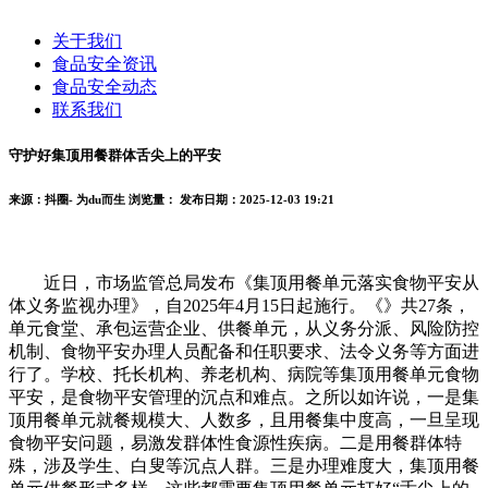
关于我们
食品安全资讯
食品安全动态
联系我们
守护好集顶用餐群体舌尖上的平安
来源：抖圈- 为du而生
浏览量：
发布日期：2025-12-03 19:21
近日，市场监管总局发布《集顶用餐单元落实食物平安从
体义务监视办理》，自2025年4月15日起施行。《》共27条，
单元食堂、承包运营企业、供餐单元，从义务分派、风险防控
机制、食物平安办理人员配备和任职要求、法令义务等方面进
行了。学校、托长机构、养老机构、病院等集顶用餐单元食物
平安，是食物平安管理的沉点和难点。之所以如许说，一是集
顶用餐单元就餐规模大、人数多，且用餐集中度高，一旦呈现
食物平安问题，易激发群体性食源性疾病。二是用餐群体特
殊，涉及学生、白叟等沉点人群。三是办理难度大，集顶用餐